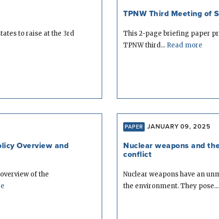
TPNW Third Meeting of St
ates to raise at the 3rd
This 2-page briefing paper pr
TPNW third...
Read more
JANUARY 09, 2025
PAPER
olicy Overview and
Nuclear weapons and the
conflict
overview of the
Nuclear weapons have an unm
re
the environment. They pose...