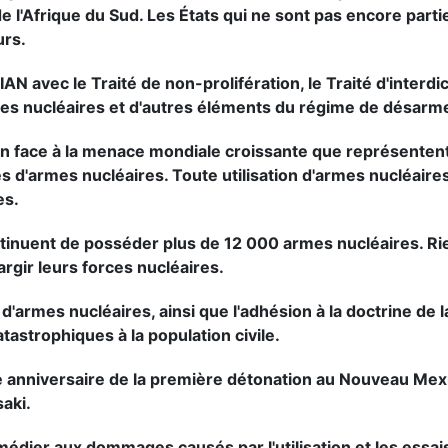
l'Afrique du Sud. Les États qui ne sont pas encore partie
urs.
N avec le Traité de non-prolifération, le Traité d'interdi
mes nucléaires et d'autres éléments du régime de désarme
 face à la menace mondiale croissante que représentent
és d'armes nucléaires. Toute utilisation d'armes nucléai
es.
tinuent de posséder plus de 12 000 armes nucléaires. Rie
argir leurs forces nucléaires.
'armes nucléaires, ainsi que l'adhésion à la doctrine de l
tastrophiques à la population civile.
anniversaire de la première détonation au Nouveau Mexiq
aki.
emédier aux dommages causés par l'utilisation et les essai