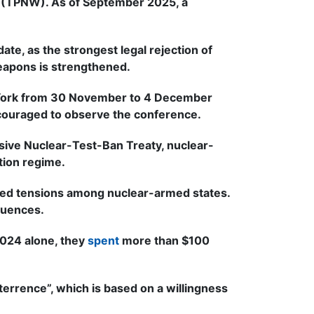
s (TPNW). As of September 2025, a
date, as the strongest legal rejection of
weapons is strengthened.
New York from 30 November to 4 December
encouraged to observe the conference.
ive Nuclear-Test-Ban Treaty, nuclear-
tion regime.
ned tensions among nuclear-armed states.
quences.
2024 alone, they
spent
more than $100
errence”, which is based on a willingness