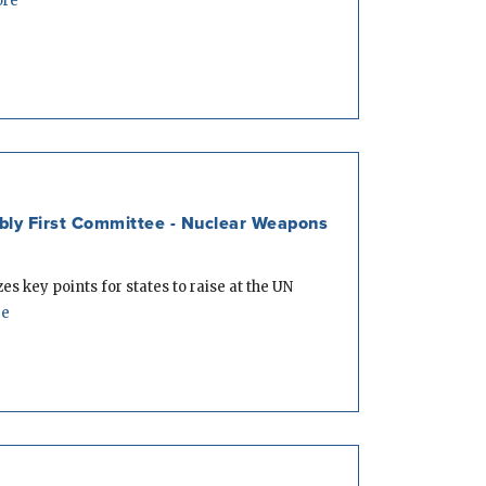
ore
ly First Committee - Nuclear Weapons
s key points for states to raise at the UN
re