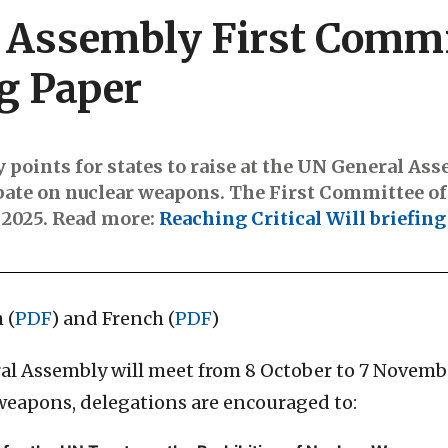
 Assembly First Commi
g Paper
 points for states to raise at the UN General As
bate on nuclear weapons. The First Committee o
 2025. Read more:
Reaching Critical Will briefin
 (
PDF
) and French (
PDF
)
al Assembly will meet from 8 October to 7 Novemb
weapons, delegations are encouraged to: