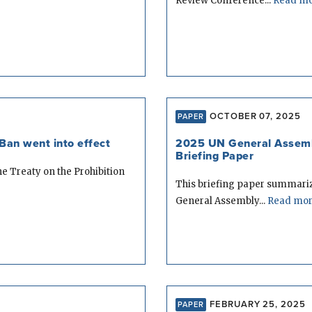
Review Conference...
Read m
OCTOBER 07, 2025
PAPER
Ban went into effect
2025 UN General Assemb
Briefing Paper
he Treaty on the Prohibition
This briefing paper summarize
General Assembly...
Read mo
FEBRUARY 25, 2025
PAPER