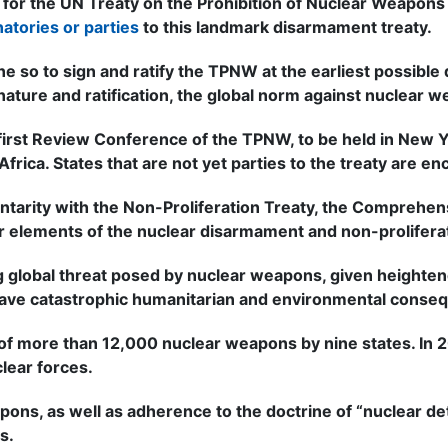
for the UN Treaty on the Prohibition of Nuclear Weapon
natories or parties
to this landmark disarmament treaty.
one so to sign and ratify the TPNW at the earliest possible 
ture and ratification, the global norm against nuclear 
 the first Review Conference of the TPNW, to be held in 
frica. States that are not yet parties to the treaty are 
rity with the Non-Proliferation Treaty, the Comprehens
r elements of the nuclear disarmament and non-prolifera
 global threat posed by nuclear weapons, given heighte
ave catastrophic humanitarian and environmental conse
 more than 12,000 nuclear weapons by nine states. In 
lear forces.
ns, as well as adherence to the doctrine of “nuclear det
s.