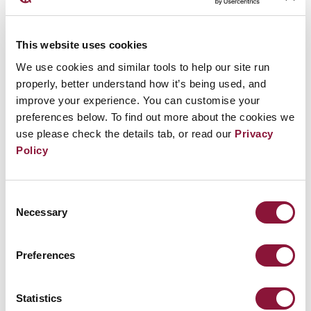
подписала в 1992 Лиссабонский протокол,
и соответственно присоединилась к
Договору о нераспространении ядерного
This website uses cookies
оружия в 1994 году в качестве неядерного
We use cookies and similar tools to help our site run
государства. Передача всех ядерных
properly, better understand how it’s being used, and
improve your experience. You can customise your
материалов заняла некоторое время, но к
preferences below. To find out more about the cookies we
2001
году, все ядерное оружие было
use please check the details tab, or read our
Privacy
передано в Россию для демонтажа, и все
Policy
пусковые установки выведены из строя.
Consent
Necessary
Selection
Некоторые могут задаться вопросом,
вторглась бы Россия в Украину, если бы на
Preferences
ее территории все еще было размещено
советское ядерное оружие. Убедительных
исторических доказательств в пользу того,
Statistics