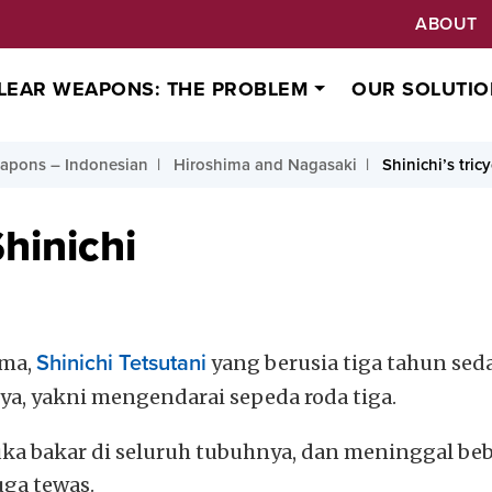
ABOUT
LEAR WEAPONS: THE PROBLEM
OUR SOLUTIO
apons – Indonesian
Hiroshima and Nagasaki
Shinichi’s tricy
hinichi
ima,
Shinichi Tetsutani
yang berusia tiga tahun sed
ya, yakni mengendarai sepeda roda tiga.
luka bakar di seluruh tubuhnya, dan meninggal b
ga tewas.