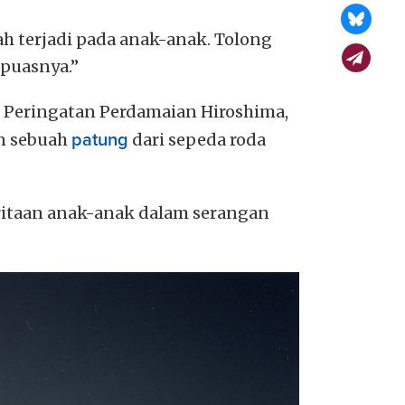
h terjadi pada anak-anak. Tolong
puasnya.”
m Peringatan Perdamaian Hiroshima,
n sebuah
patung
dari sepeda roda
ritaan anak-anak dalam serangan