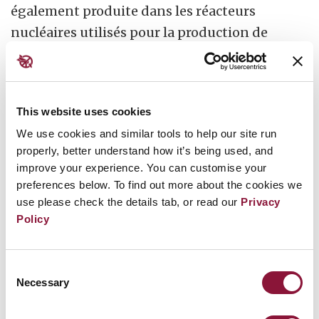
également produite dans les réacteurs
nucléaires utilisés pour la production de
plutonium destiné aux armes nucléaires. À la
centrale nucléaire de Windscale au Royaume-
Uni, par exemple, un incendie a fait rage
This website uses cookies
pendant trois jours en 1957, projetant des
We use cookies and similar tools to help our site run
nuages radioactifs sur une grande partie de
properly, better understand how it’s being used, and
l’Europe. Tout le lait provenant des fermes des
improve your experience. You can customise your
environs a dû être détruit.
preferences below. To find out more about the cookies we
use please check the details tab, or read our
Privacy
De nombreuses communautés à travers le
Policy
monde sont également confrontées à des
défis permanents liés au stockage sûr et
Consent
sécurisé des énormes quantités de déchets
Necessary
Selection
nucléaires accumulés depuis 1945 lors de la