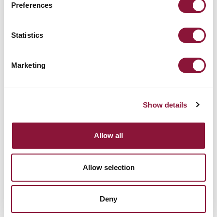
production de dizaines de milliers d’armes
Preferences
nucléaires. Ces déchets resteront dangereux
pendant des millénaires.
Statistics
Marketing
Show details
Allow all
Allow selection
Deny