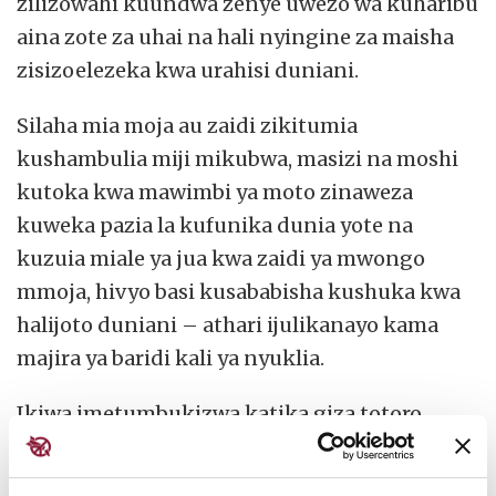
zilizowahi kuundwa zenye uwezo wa kuharibu
aina zote za uhai na hali nyingine za maisha
zisizoelezeka kwa urahisi duniani.
Silaha mia moja au zaidi zikitumia
kushambulia miji mikubwa, masizi na moshi
kutoka kwa mawimbi ya moto zinaweza
kuweka pazia la kufunika dunia yote na
kuzuia miale ya jua kwa zaidi ya mwongo
mmoja, hivyo basi kusababisha kushuka kwa
halijoto duniani – athari ijulikanayo kama
majira ya baridi kali ya nyuklia.
Ikiwa imetumbukizwa katika giza totoro,
dunia inaweza kufikia kiwango cha kuganda,
hata katika mazingira ya joto. Mimea ya