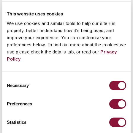
This website uses cookies
Kerangka Kerja untuk Penghapusan
We use cookies and similar tools to help our site run
properly, better understand how it’s being used, and
improve your experience. You can customise your
Traktat ini menetapkan kerangka hukum
preferences below. To find out more about the cookies we
bagi penghapusan program-program senjata
use please check the details tab, or read our
Privacy
Policy
nuklir dan fasilitas terkait yang dapat
diverifikasi dan secara permanen. Sebuah
negara pemilik senjata nuklir yang
Consent
Necessary
bergabung dengan traktat ini harus segera
Selection
menghilangkan status operasional senjata
Preferences
nuklirnya dan menghancurkan senjata-
senjata nuklirnya sesuai dengan rencana
yang telah dinegosiasikan dan dalam batas
Statistics
waktu tertentu, yakni dengan batas waktu