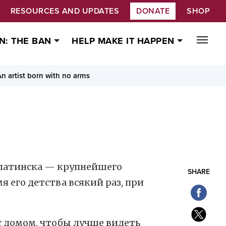
RESOURCES AND UPDATES
DONATE
SHOP
N: THE BAN
HELP MAKE IT HAPPEN
n artist born with no arms
алатинска — крупнейшего
SHARE
я его детства всякий раз, при
с домом, чтобы лучше видеть