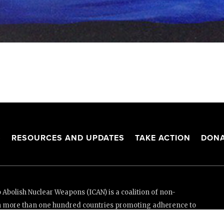
S
RESOURCES AND UPDATES
TAKE ACTION
DONA
Abolish Nuclear Weapons (ICAN) is a coalition of non-
n more than one hundred countries promoting adherence to
ed Nations Treaty on the Prohibition of Nuclear Weapons.