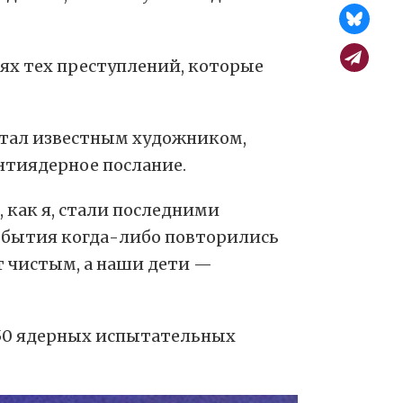
ях тех преступлений, которые
 стал известным художником,
антиядерное послание.
 как я, стали последними
события когда-либо повторились
ет чистым, а наши дети —
 450 ядерных испытательных