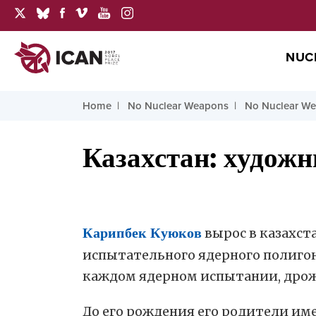
NUC
Home
No Nuclear Weapons
No Nuclear We
Казахстан: художн
Карипбек Куюков
вырос в казахст
испытательного ядерного полигона
каждом ядерном испытании, дрож
До его рождения его родители им