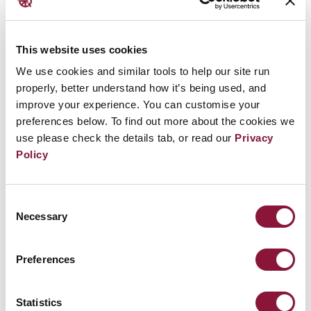
гигантский огненный шар превратил
песок в стекло, осветил окружающие горы
и поднял в атмосферу грибовидное облако
This website uses cookies
радиоактивных фрагментов на высоту до
We use cookies and similar tools to help our site run
12 километров.
properly, better understand how it’s being used, and
improve your experience. You can customise your
Последствия
для персонала полигона и
preferences below. To find out more about the cookies we
use please check the details tab, or read our
Privacy
близлежащих сообществ носили
Policy
разрушительный характер и продолжают
ощущаться по сей день.
Consent
Necessary
Аналогичная ситуация наблюдалась и у
Selection
людей, работавших или проживавших на
Preferences
территориях, находившихся на пути
распространения радиоактивных
выбросов от более чем 60 других ядерных
Statistics