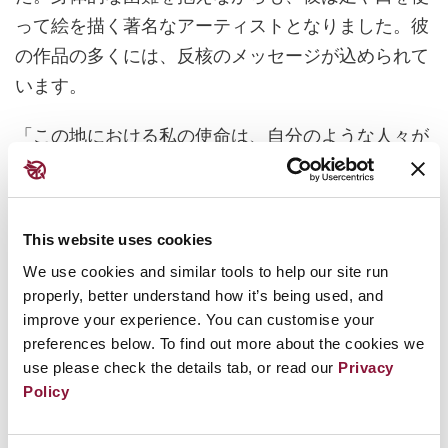
って絵を描く著名なアーティストとなりました。彼
の作品の多くには、反核のメッセージが込められて
います。
「この地における私の使命は、自分のような人々が
核実験の最後の被害者となるよう、できる限りのこ
とをすることです」と彼は語ります。「これらの出
来事が、地球上のいかなる場所でも、いかなる時に
This website uses cookies
も繰り返されてほしくありません…私たちの空が清
We use cookies and similar tools to help our site run
らかであり、子どもたちが健やかでありますよう
properly, better understand how it’s being used, and
に！」
improve your experience. You can customise your
preferences below. To find out more about the cookies we
1949年から1989年にかけて、ソビエト連邦はセミ
use please check the details tab, or read our
Privacy
Policy
パラチンスクにおいて450回以上の核実験を実施し
ており、これは世界全体の核実験の約4分の1に相当