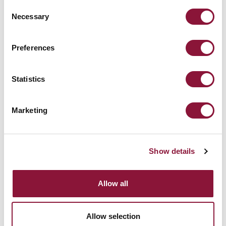
します。
Consent
Necessary
Selection
Preferences
Statistics
Marketing
Show details
Allow all
Allow selection