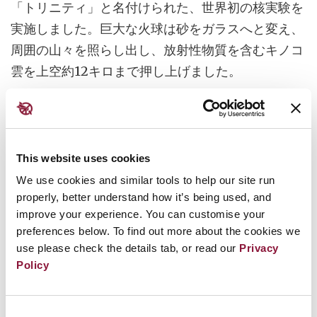
「トリニティ」と名付けられた、世界初の核実験を
実施しました。巨大な火球は砂をガラスへと変え、
周囲の山々を照らし出し、放射性物質を含むキノコ
雲を上空約12キロまで押し上げました。
この核実験の作業に従事していた人びとや周辺の地
域社会に壊滅的な影響をもたらし、その
影響
は現在
に至るまで続いています。
This website uses cookies
We use cookies and similar tools to help our site run
同様の被害は、世界各地にある60か所以上の核実
properly, better understand how it’s being used, and
験場においても見られます。オーストラリアやアル
improve your experience. You can customise your
ジェリアの砂漠から、カザフスタンの草原、太平洋
preferences below. To find out more about the cookies we
の環礁に至るまで、風下や下流に暮らす人びとや、
use please check the details tab, or read our
Privacy
Policy
そこで働く人びとが、長年にわたり深刻な影響を受
けてきました。
Consent