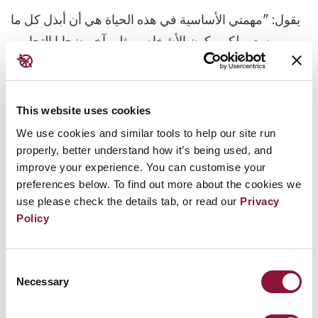
يقول: "مهمتي الأساسية في هذه الحياة هي أن أبذل كل ما
بوسعي لكي يكون الأشخاص مثلي آخر ضحايا التجارب
النووية. لا أريد أن تتكرر هذه الأحداث في أي مكان أو زمان
على هذا الكوكب… دعوا سماءنا تبقى نقية، وليكن أطفالنا
أصحاء!"
This website uses cookies
We use cookies and similar tools to help our site run
وخلال الفترة من عام 1949 إلى 1989، أجرى الاتحاد
properly, better understand how it’s being used, and
السوفييتي أكثر من 450 تفجيراً نووياً تجريبياً في موقع
improve your experience. You can customise your
سيميبالاتينسك، أي ما يقارب ربع مجموع التجارب النووية
preferences below. To find out more about the cookies we
use please check the details tab, or read our
Privacy
التي أُجريت عالمياً.
Policy
Consent
Necessary
Selection