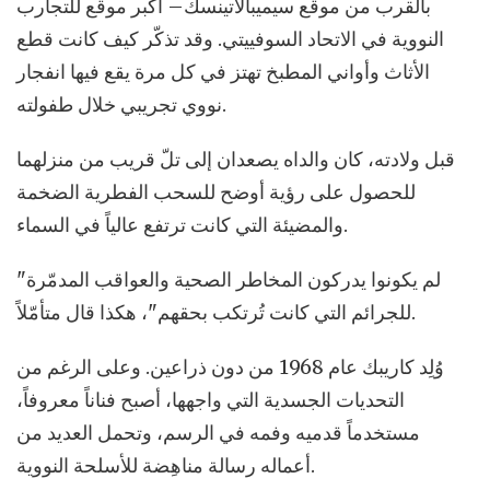
بالقرب من موقع سيميبالاتينسك– أكبر موقع للتجارب
النووية في الاتحاد السوفييتي. وقد تذكّر كيف كانت قطع
الأثاث وأواني المطبخ تهتز في كل مرة يقع فيها انفجار
نووي تجريبي خلال طفولته.
قبل ولادته، كان والداه يصعدان إلى تلّ قريب من منزلهما
للحصول على رؤية أوضح للسحب الفطرية الضخمة
والمضيئة التي كانت ترتفع عالياً في السماء.
"لم يكونوا يدركون المخاطر الصحية والعواقب المدمّرة
للجرائم التي كانت تُرتكب بحقهم"، هكذا قال متأمّلاً.
وُلِد كاريبك عام 1968 من دون ذراعين. وعلى الرغم من
التحديات الجسدية التي واجهها، أصبح فناناً معروفاً،
مستخدماً قدميه وفمه في الرسم، وتحمل العديد من
أعماله رسالة مناهِضة للأسلحة النووية.