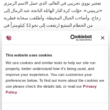
تفجير نووي تجريبي في العالم، الذي حمل الاسم الرمزي
«ترينيتي». حوّلت كرة النار الهائلة الناتجة عنه الرمال إلى
زجاج، وأضاءت الجبال المحيطة، وأطلقت سحابة فطرية
من الحطام المشع ارتفعت إلى نحو 12 كيلومتراً في
السماء.
كانت
العواقب
على العاملين في موقع التجربة
والمجتمعات القريبة مدمّرة، ولا تزال آثارها محسوسة حتى
This website uses cookies
يومنا هذا.
We use cookies and similar tools to help our site run
properly, better understand how it’s being used, and
وينطبق الأمر نفسه على الأشخاص الذين عملوا في أكثر
improve your experience. You can customise your
من 60 موقعاً آخر للتجارب النووية حول العالم أو عاشوا
preferences below. To find out more about the cookies we
use please check the details tab, or read our
Privacy
في المناطق الواقعة باتجاه الرياح أو مجاري المياه المنحدرة
Policy
منها، من صحاري أستراليا والجزائر إلى سهوب كازاخستان
وجزر المحيط الهادئ المرجانية.
Consent