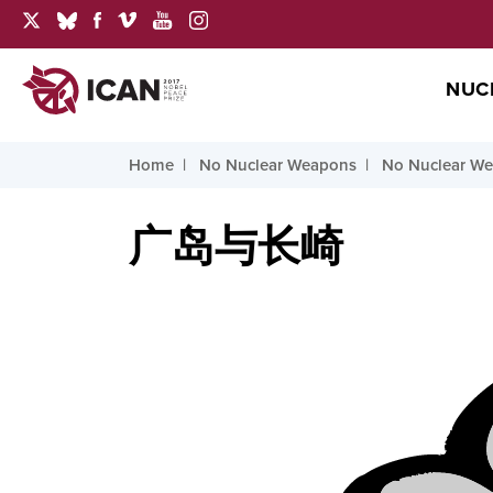
NUC
Home
No Nuclear Weapons
No Nuclear Wea
广岛与长崎