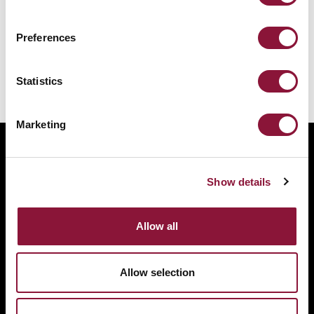
berada lebih jauh juga meninggal akibat efek
paparan radiasi yang tertunda.
Preferences
Statistics
Marketing
ABOUT
BANNING NUCLEAR WEAPONS
Show details
RESOURCES AND UPDATES
TAKE ACTION
Allow all
DONATE
Allow selection