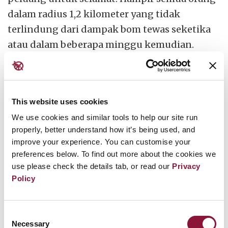
dalam radius 1,2 kilometer yang tidak
terlindung dari dampak bom tewas seketika
atau dalam beberapa minggu kemudian.
Suhu permukaan di hiposentrum mencapai
3.000 hingga 4.000 derajat Celsius. Orang-
orang berada dalam jarak sejauh 3,5 kilometer
This website uses cookies
mengalami luka bakar. Gelombang kejut yang
We use cookies and similar tools to help our site run
dahsyat menghancurkan sebagian besar
properly, better understand how it’s being used, and
improve your experience. You can customise your
bangunan kayu dalam radius 2 kilometer.
preferences below. To find out more about the cookies we
use please check the details tab, or read our
Privacy
Bahkan, orang-orang terpapar radiasi
Policy
mengion yang cukup tinggi sampai
meninggal akibat keracunan radiasi akut
Consent
dalam jarak 1 kilometer. Banyak orang yang
Necessary
Selection