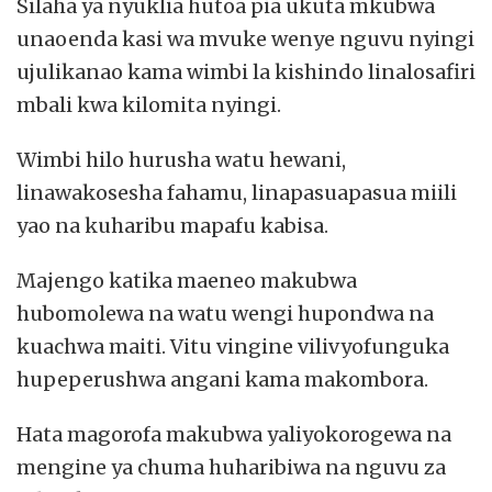
Silaha ya nyuklia hutoa pia ukuta mkubwa
unaoenda kasi wa mvuke wenye nguvu nyingi
ujulikanao kama wimbi la kishindo linalosafiri
mbali kwa kilomita nyingi.
Wimbi hilo hurusha watu hewani,
linawakosesha fahamu, linapasuapasua miili
yao na kuharibu mapafu kabisa.
Majengo katika maeneo makubwa
hubomolewa na watu wengi hupondwa na
kuachwa maiti. Vitu vingine vilivyofunguka
hupeperushwa angani kama makombora.
Hata magorofa makubwa yaliyokorogewa na
mengine ya chuma huharibiwa na nguvu za