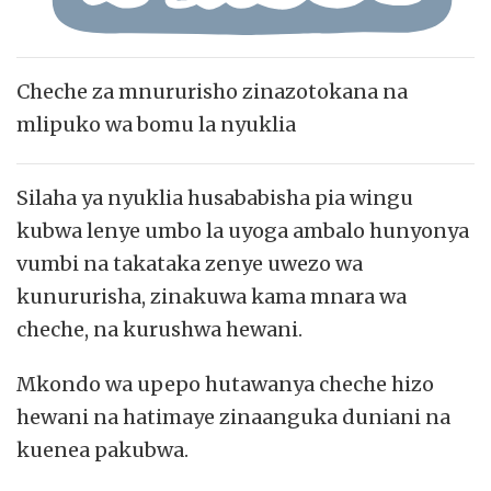
Cheche za mnururisho zinazotokana na
mlipuko wa bomu la nyuklia
Silaha ya nyuklia husababisha pia wingu
kubwa lenye umbo la uyoga ambalo hunyonya
vumbi na takataka zenye uwezo wa
kunururisha, zinakuwa kama mnara wa
cheche, na kurushwa hewani.
Mkondo wa upepo hutawanya cheche hizo
hewani na hatimaye zinaanguka duniani na
kuenea pakubwa.