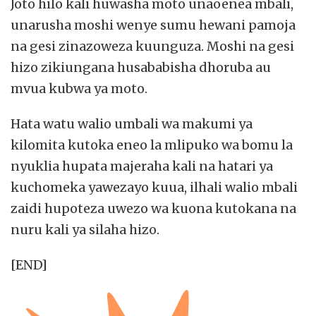
Joto hilo kali huwasha moto unaoenea mbali,
unarusha moshi wenye sumu hewani pamoja
na gesi zinazoweza kuunguza. Moshi na gesi
hizo zikiungana husababisha dhoruba au
mvua kubwa ya moto.
Hata watu walio umbali wa makumi ya
kilomita kutoka eneo la mlipuko wa bomu la
nyuklia hupata majeraha kali na hatari ya
kuchomeka yawezayo kuua, ilhali walio mbali
zaidi hupoteza uwezo wa kuona kutokana na
nuru kali ya silaha hizo.
[END]