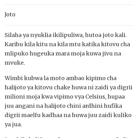
Joto
Silaha ya nyuklia ikilipuliwa, hutoa joto kali.
Karibu kila kitu na kila mtu katika kitovu cha
mlipuko hugeuka mara moja kuwa jivu na
mvuke.
Wimbi kubwa la moto ambao kipimo cha
halijoto ya kitovu chake huwa ni zaidi ya digrii
milioni moja kwa vipimo vya Celsius, hupaa
juu angani na halijoto chini ardhini hufika
digrii maelfu kadhaa na huwa juu zaidi kuliko
ya jua.