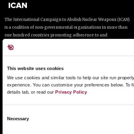
The International Campaign to Abolish Nuclear Weapons (ICAN)
is a coalition of non-governmental organisations in more than
one hundred countries promoting adherence to and
implementation of the United Nations Treaty on the
Prohibition of Nuclear Weapons.
This website was made possible thanks to the generous
support of New Zealand and Swiss Loterie Romande.
This website uses cookies
We use cookies and similar tools to help our site run properl
Place de Cornavin 2, 1201 Genève, Switzerland
experience. You can customise your preferences below. To f
Email:
info@icanw.org
details tab, or read our
Privacy Policy
General inquiries: +41 22 788 20 63 (Geneva)
Privacy Policy
Consent
NationBuilder
Made with
Necessary
Selection
Tectonica
Built by