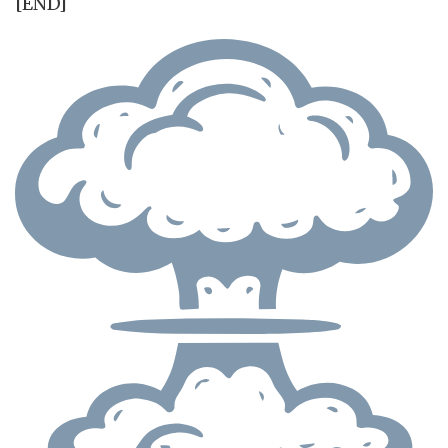
[END]