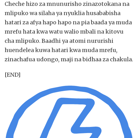
Cheche hizo za mnunurisho zinazotokana na
mlipuko wa silaha ya nyuklia husababisha
hatari za afya hapo hapo na pia baada ya muda
mrefu hata kwa watu walio mbali na kitovu
cha mlipuko. Baadhi ya atomi nururishi
huendelea kuwa hatari kwa muda mrefu,
zinachafua udongo, maji na bidhaa za chakula.
[END]