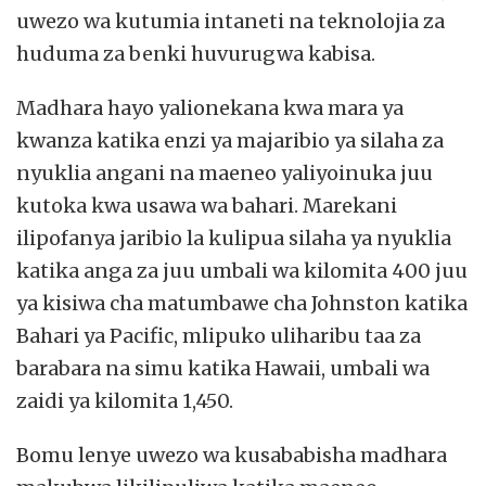
uwezo wa kutumia intaneti na teknolojia za
huduma za benki huvurugwa kabisa.
Madhara hayo yalionekana kwa mara ya
kwanza katika enzi ya majaribio ya silaha za
nyuklia angani na maeneo yaliyoinuka juu
kutoka kwa usawa wa bahari. Marekani
ilipofanya jaribio la kulipua silaha ya nyuklia
katika anga za juu umbali wa kilomita 400 juu
ya kisiwa cha matumbawe cha Johnston katika
Bahari ya Pacific, mlipuko uliharibu taa za
barabara na simu katika Hawaii, umbali wa
zaidi ya kilomita 1,450.
Bomu lenye uwezo wa kusababisha madhara