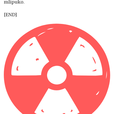
mlipuko.
[END]