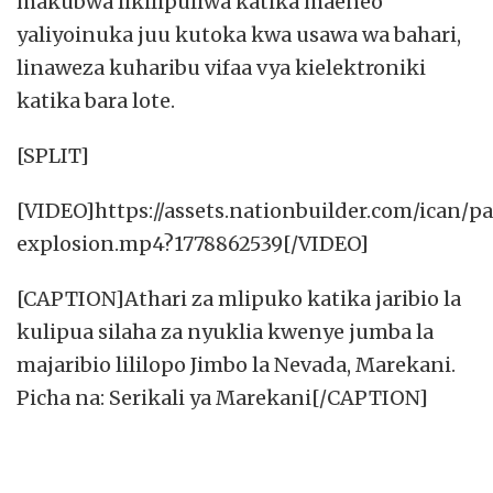
makubwa likilipuliwa katika maeneo
yaliyoinuka juu kutoka kwa usawa wa bahari,
linaweza kuharibu vifaa vya kielektroniki
katika bara lote.
[SPLIT]
[VIDEO]https://assets.nationbuilder.com/ican/p
explosion.mp4?1778862539[/VIDEO]
[CAPTION]
Athari za mlipuko katika jaribio la
kulipua silaha za nyuklia kwenye jumba la
majaribio lililopo Jimbo la Nevada, Marekani.
Picha na: Serikali ya Marekani[/CAPTION]