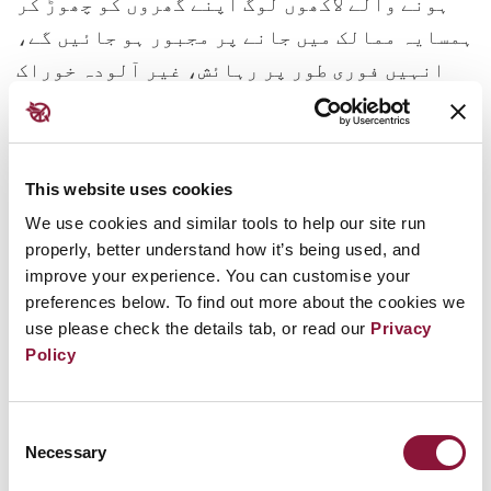
ہونے والے لاکھوں لوگ اپنے گھروں کو چھوڑ کر
ہمسایہ ممالک میں جانے پر مجبور ہو جائیں گے،
انہیں فوری طور پر رہائش، غیر آلودہ خوراک
اور پانی، اور طبی سہولیات کی ضرورت ہوگی۔
پناہ کے متلاشی افراد کی تعداد تاریخ میں بے
مثال ہوگی۔
This website uses cookies
متعدد جوہری ہتھیاروں کے استعمال سے بین الاقوامی
We use cookies and similar tools to help our site run
properly, better understand how it’s being used, and
تجارت اور ٹیلی کمیونیکیشن کا نظام بھی شدید طور پر
improve your experience. You can customise your
متاثر ہوگا، اور ممکن ہے کہ عالمی معاشی نظام مکمل
preferences below. To find out more about the cookies we
طور پر تباہ ہو جائے، جس سے غربت میں مزید اضافہ
use please check the details tab, or read our
Privacy
ہوگا اور انسانی ترقی کے اہداف دہائیوں پیچھے چلے جائیں
Policy
گے۔
Consent
کوئی بھی ملک اور کوئی بھی فرد ان ممکنہ
Necessary
Selection
اثرات سے محفوظ نہیں ہے۔