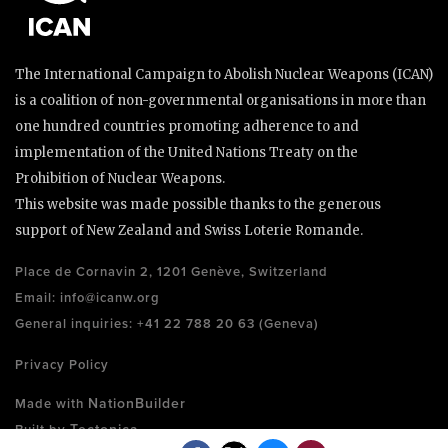
The International Campaign to Abolish Nuclear Weapons (ICAN)
is a coalition of non-governmental organisations in more than
one hundred countries promoting adherence to and
implementation of the United Nations Treaty on the
Prohibition of Nuclear Weapons.
This website was made possible thanks to the generous
support of New Zealand and Swiss Loterie Romande.
Place de Cornavin 2, 1201 Genève, Switzerland
Email:
info@icanw.org
General inquiries: +41 22 788 20 63 (Geneva)
Privacy Policy
NationBuilder
Made with
Tectonica
Built by