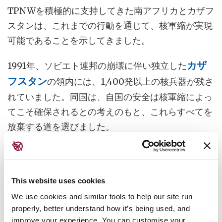
TPNWを積極的に支持してきた南アフリカとカザフ
スタンは、これまでの行動を通じて、核軍縮が実現
可能であることを示してきました。
1991年、ソビエト連邦の崩壊に伴い独立した
カザ
フスタン
の領内には、1,400発以上の核兵器が残さ
れていました。同国は、自国の安全は核軍縮によっ
てこそ確保されるとの考えのもと、これらすべてを
放棄する道を選びました。
また
南アフリカ
も、1990年代初頭のアパルトヘイ
ト体制の終結に際し、同様の判断に至りました。同
国は、自主的にすべての核爆弾を解体し、その事実
This website uses cookies
は国際原子力機関によって確認されています。
We use cookies and similar tools to help our site run
properly, better understand how it’s being used, and
improve your experience. You can customise your
両国の指導者は、核兵器のない世界の実現に向けた