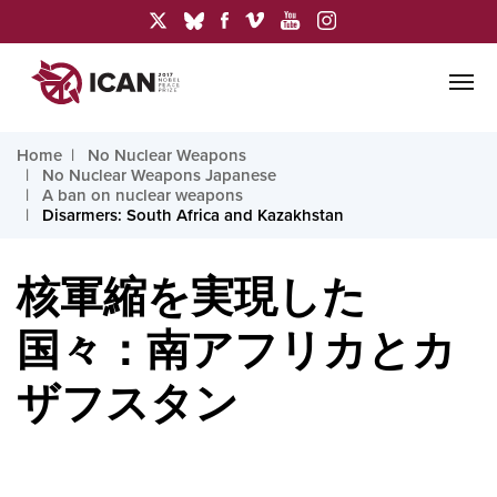
Home
No Nuclear Weapons
No Nuclear Weapons Japanese
A ban on nuclear weapons
Disarmers: South Africa and Kazakhstan
核軍縮を実現した
国々：南アフリカとカ
ザフスタン