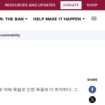
RESOURCES AND UPDATES
DONATE
SHOP
N: THE BAN
HELP MAKE IT HAPPEN
 vulnerability
SHARE
 약해 폭발로 인한 폭풍에 더 취약하다. 그