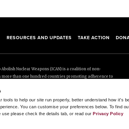
S
RESOURCES AND UPDATES
TAKE ACTION
DONA
Abolish Nuclear Weapons (ICAN) is a coalition of non-
n more than one hundred countries promoting adherence to
ed Nations Treaty on the Prohibition of Nuclear Weapons.
s
e thanks to the generous support of New Zealand and Swiss
tools to help our site run properly, better understand how it’s b
perience. You can customise your preferences below. To find ou
 use please check the details tab, or read our
Privacy Policy
enève, Switzerland