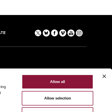
TE
Allow all
eing
t
Allow selection