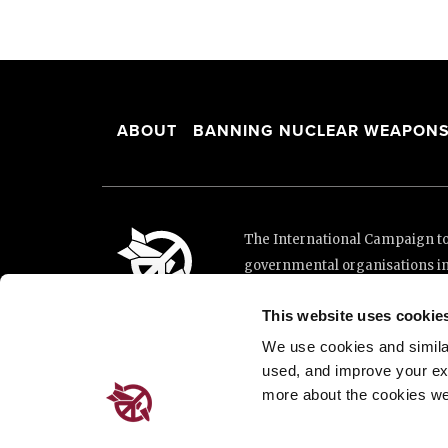
ABOUT
BANNING NUCLEAR WEAPON
The International Campaign to 
governmental organisations i
and implementation of the Unit
This website uses cookie
This website was made possibl
Loterie Romande.
We use cookies and similar 
used, and improve your ex
more about the cookies we
Place de Cornavin 2, 1201 G
Email:
info@icanw.org