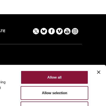
TE
Allow all
eing
t
Allow selection