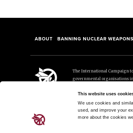
ABOUT
BANNING NUCLEAR WEAPON
The International Campaign to 
governmental organisations i
and implementation of the Unit
This website uses cookie
This website was made possibl
Loterie Romande.
We use cookies and similar 
used, and improve your ex
more about the cookies we
Place de Cornavin 2, 1201 G
Email:
info@icanw.org