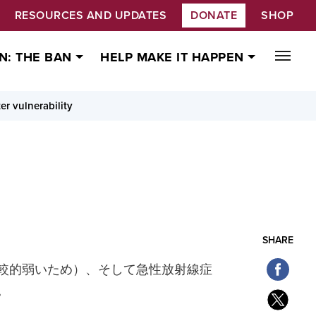
RESOURCES AND UPDATES
DONATE
SHOP
N: THE BAN
HELP MAKE IT HAPPEN
er vulnerability
SHARE
較的弱いため）、そして急性放射線症
。