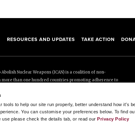
S
RESOURCES AND UPDATES
TAKE ACTION
DONA
Abolish Nuclear Weapons (ICAN) is a coalition of non-
n more than one hundred countries promoting adherence to
ed Nations Treaty on the Prohibition of Nuclear Weapons.
s
e thanks to the generous support of New Zealand and Swiss
tools to help our site run properly, better understand how it’s b
perience. You can customise your preferences below. To find ou
 use please check the details tab, or read our
Privacy Policy
enève, Switzerland