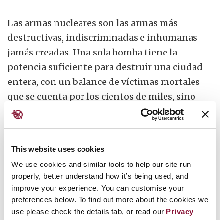
Las armas nucleares son las armas más
destructivas, indiscriminadas e inhumanas
jamás creadas. Una sola bomba tiene la
potencia suficiente para destruir una ciudad
entera, con un balance de víctimas mortales
que se cuenta por los cientos de miles, sino
millones.
El
Comité Internacional de la Cruz Roja
ha
This website uses cookies
descrito las armas nucleares como «únicas por
We use cookies and similar tools to help our site run
su poder destructivo, por el sufrimiento
properly, better understand how it’s being used, and
humano indescriptible que provocan… y por la
improve your experience. You can customise your
preferences below. To find out more about the cookies we
amenaza que suponen para el medio
use please check the details tab, or read our
Privacy
ambiente, para las generaciones futuras y,