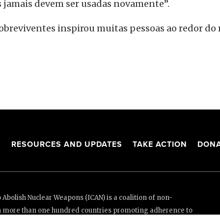
s jamais devem ser usadas novamente”.
 sobreviventes inspirou muitas pessoas ao redor 
S
RESOURCES AND UPDATES
TAKE ACTION
DONA
Abolish Nuclear Weapons (ICAN) is a coalition of non-
n more than one hundred countries promoting adherence to