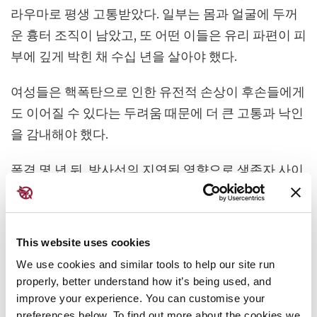
라우마로 평생 고통받았다. 일부는 몸과 얼굴에 두꺼
운 흉터 조직이 남았고, 또 어떤 이들은 유리 파편이 피
부에 깊게 박힌 채 수십 년을 살아야 했다.
여성들은 핵폭탄으로 인한 유전적 손상이 후손들에게
도 이어질 수 있다는 두려움 때문에 더 큰 고통과 낙인
을 감내해야 했다.
폭격 몇 년 뒤, 방사선의 지연된 영향으로 생존자 사이
에서 암을 포함한 각종 질환이 비정상적으로 높은 비
율로 발병하기 시작했다. 초기에는 특히 백혈병 발병
률이 높았다.
This website uses cookies
We use cookies and similar tools to help our site run
핵무기의 위험성을 세계에 알리기 위해 많은 생존자
properly, better understand how it’s being used, and
가 1945년 일어난 일을 공개적으로 증언해 왔다. 폭격
improve your experience. You can customise your
당시 아이였던 피해자 중 일부가 오늘날에도 생존해
preferences below. To find out more about the cookies we