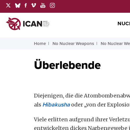
NUC
Home
No Nuclear Weapons
No Nuclear W
Überlebende
Diejenigen, die die Atombombenabwü
als
Hibakusha
oder „von der Explosi
Viele erlitten aufgrund ihrer Verl
entwickelten dickes Narbengewebe üb