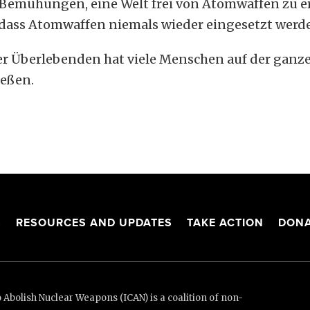
 Bemühungen, eine Welt frei von Atomwaffen zu er
ass Atomwaffen niemals wieder eingesetzt werde
r Überlebenden hat viele Menschen auf der ganze
ießen.
S
RESOURCES AND UPDATES
TAKE ACTION
DONA
Abolish Nuclear Weapons (ICAN) is a coalition of non-