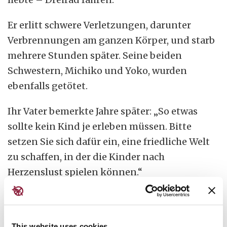
Er erlitt schwere Verletzungen, darunter
Verbrennungen am ganzen Körper, und starb
mehrere Stunden später. Seine beiden
Schwestern, Michiko und Yoko, wurden
ebenfalls getötet.
Ihr Vater bemerkte Jahre später: „So etwas
sollte kein Kind je erleben müssen. Bitte
setzen Sie sich dafür ein, eine friedliche Welt
zu schaffen, in der die Kinder nach
Herzenslust spielen können.“
Shinichis verbranntes Dreirad ist jetzt
dauerhaft im Friedensmuseum in Hiroshima
This website uses cookies