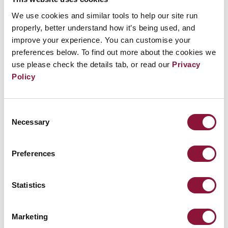
ausgestellt und eine darauf basierende
Skulptur
kann im Internationalen Rotkreuz-
We use cookies and similar tools to help our site run
properly, better understand how it’s being used, and
und Rothalbmondmuseum in Genf gefunden
improve your experience. You can customise your
werden.
preferences below. To find out more about the cookies we
use please check the details tab, or read our
Privacy
Es ist zu einem bewegenden Symbol des
Policy
Leidens der Kinder bei den Atomangriffen
geworden.
Consent
Necessary
Selection
Preferences
Statistics
Marketing