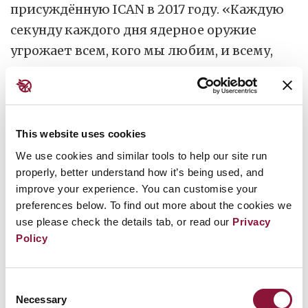
присуждённую ICAN в 2017 году. «Каждую
секунду каждого дня ядерное оружие
угрожает всем, кого мы любим, и всему,
что нам дорого», — предупреждала она.
«Мы больше не должны мириться с этим
безумием».
This website uses cookies
We use cookies and similar tools to help our site run
Она призвала мировых лидеров подписать
properly, better understand how it’s being used, and
недавно принятый Договор о запрещении
improve your experience. You can customise your
ядерного оружия. «Пусть это станет
preferences below. To find out more about the cookies we
началом конца ядерного оружия», —
use please check the details tab, or read our
Privacy
Policy
сказала она. — «Присоединяйтесь к этому
договору; навсегда устраните угрозу
ядерного уничтожения».
Consent
Necessary
Selection