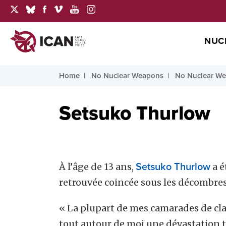
NUC
Home
No Nuclear Weapons
No Nuclear We
Setsuko Thurlow
À l’âge de 13 ans,
Setsuko Thurlow
a é
retrouvée coincée sous les décombres
« La plupart de mes camarades de clas
tout autour de moi une dévastation t