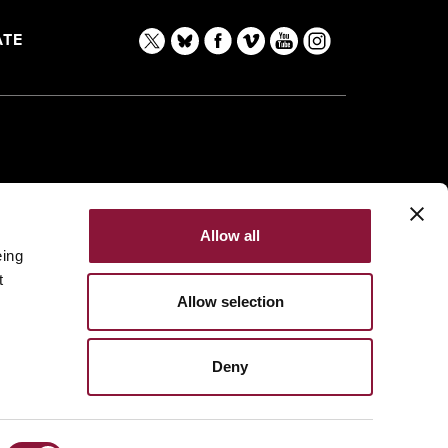
TE
Allow all
eing
t
Allow selection
Deny
Made with
NationBuilder
Built by
Tectonica