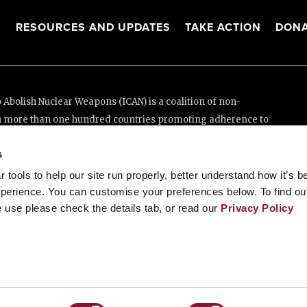
S
RESOURCES AND UPDATES
TAKE ACTION
DONA
Abolish Nuclear Weapons (ICAN) is a coalition of non-
n more than one hundred countries promoting adherence to
ed Nations Treaty on the Prohibition of Nuclear Weapons.
s
e thanks to the generous support of New Zealand and Swiss
tools to help our site run properly, better understand how it’s b
perience. You can customise your preferences below. To find ou
 use please check the details tab, or read our
Privacy Policy
enève, Switzerland
88 20 63 (Geneva)