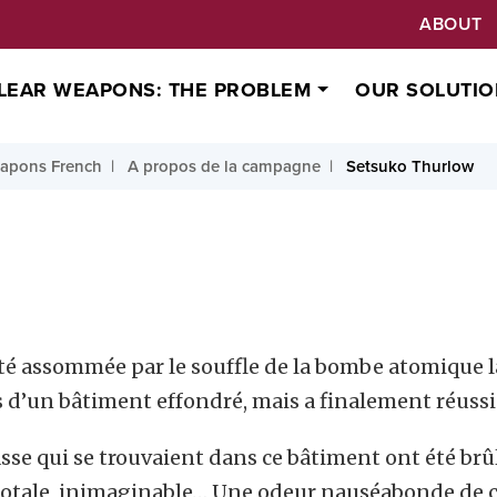
ABOUT
LEAR WEAPONS: THE PROBLEM
OUR SOLUTIO
apons French
A propos de la campagne
Setsuko Thurlow
té assommée par le souffle de la bombe atomique la
 d’un bâtiment effondré, mais a finalement réussi
se qui se trouvaient dans ce bâtiment ont été brûl
otale, inimaginable… Une odeur nauséabonde de ch