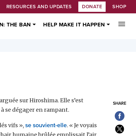
RESOURCES AND UPDATES
DONATE
SHOP
N: THE BAN
HELP MAKE IT HAPPEN
rguée sur Hiroshima. Elle s’est
SHARE
 à se dégager en rampant.
és vifs »,
se souvient-elle
. « Je voyais
air humaine brûlée emplissait l’air.