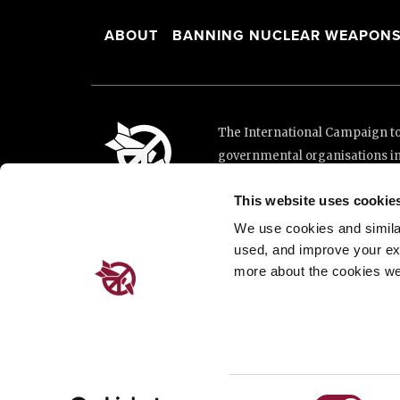
ABOUT
BANNING NUCLEAR WEAPON
The International Campaign to 
governmental organisations i
and implementation of the Unit
This website uses cookie
This website was made possibl
Loterie Romande.
We use cookies and similar 
used, and improve your ex
more about the cookies we
Place de Cornavin 2, 1201 G
Email:
info@icanw.org
General inquiries: +41 22 7
Privacy Policy
Consent