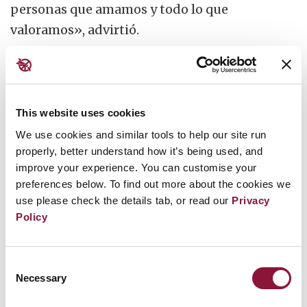
personas que amamos y todo lo que
valoramos», advirtió.
«No debemos tolerar esta locura ni un día
más».
This website uses cookies
Instó a los líderes mundiales a firmar el recién
We use cookies and similar tools to help our site run
adoptado Tratado sobre la Prohibición de las
properly, better understand how it’s being used, and
Armas Nucleares. «Que este sea el principio
improve your experience. You can customise your
del fin de las armas nucleares», dijo.
preferences below. To find out more about the cookies we
«Adhiéranse a este tratado; erradiquen para
use please check the details tab, or read our
Privacy
Policy
siempre la amenaza de la aniquilación
nuclear».
Consent
Necessary
Selection