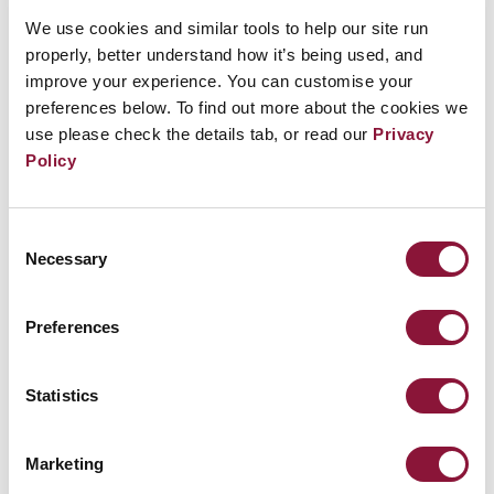
Несомненно, массовые протесты
We use cookies and similar tools to help our site run
способствовали прекращению ядерных
properly, better understand how it’s being used, and
испытаний, сдерживанию роста ядерных
improve your experience. You can customise your
арсеналов, предотвращению применения
preferences below. To find out more about the cookies we
use please check the details tab, or read our
Privacy
ядерного оружия в войнах с 1945 года и
Policy
усилению общественного давления в
пользу разоружения.
Consent
Necessary
Сегодня требуется ещё более активное
Selection
прямое участие.
Preferences
Statistics
Marketing