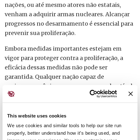
nações, ou até mesmo atores não estatais,
venham a adquirir armas nucleares. Alcançar
progressos no desarmamento é essencial para
prevenir sua proliferação.
Embora medidas importantes estejam em
vigor para proteger contra a proliferação, a
eficácia dessas medidas não pode ser
garantida. Qualquer nação capaz de
enriquecer urânio ou reprocessar combustível
nuclear usado para produzir plutônio poderia,
teoricamente, desenvolver uma arma nuclear
em questão de meses.
This website uses cookies
We use cookies and similar tools to help our site run
África do Sul, Israel, Índia, Paquistão e Coreia
properly, better understand how it’s being used, and
do Norte adquiriram armas nucleares