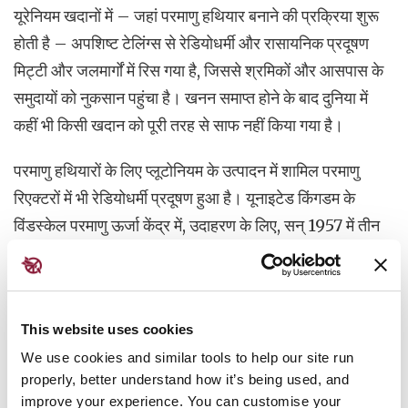
यूरेनियम खदानों में – जहां परमाणु हथियार बनाने की प्रक्रिया शुरू
होती है – अपशिष्ट टेलिंग्स से रेडियोधर्मी और रासायनिक प्रदूषण
मिट्टी और जलमार्गों में रिस गया है, जिससे श्रमिकों और आसपास के
समुदायों को नुकसान पहुंचा है। खनन समाप्त होने के बाद दुनिया में
कहीं भी किसी खदान को पूरी तरह से साफ नहीं किया गया है।
परमाणु हथियारों के लिए प्लूटोनियम के उत्पादन में शामिल परमाणु
रिएक्टरों में भी रेडियोधर्मी प्रदूषण हुआ है। यूनाइटेड किंगडम के
विंडस्केल परमाणु ऊर्जा केंद्र में, उदाहरण के लिए, सन् 1957 में तीन
दिनों तक आग लगी रही, जिससे पूरे यूरोप के अधिकांश हिस्सों में
विकिरण के बादल फैल गए। आसपास के फार्मों से आने वाला सारा दूध
नष्ट करना पड़ा।
This website uses cookies
विश्व स्तर पर कई समुदायों को सन् 1945 के बाद से दसियों हज़ार
We use cookies and similar tools to help our site run
परमाणु हथियारों के उत्पादन से जमा हुए भारी मात्रा में परमाणु अपशिष्ट
properly, better understand how it’s being used, and
improve your experience. You can customise your
के सुरक्षित, सुदृढ़ भंडारण से जुड़ी चुनौतियों का सामना कर रहे हैं। यह