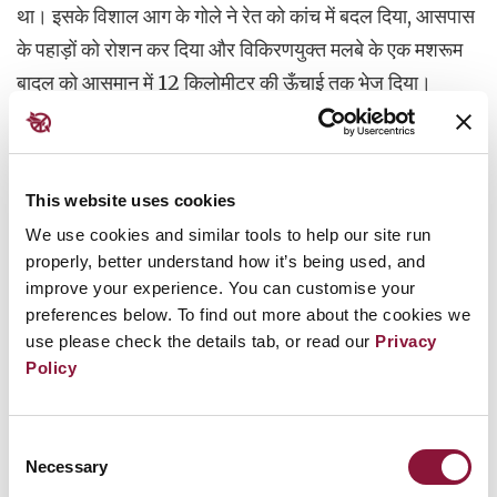
था। इसके विशाल आग के गोले ने रेत को कांच में बदल दिया, आसपास
के पहाड़ों को रोशन कर दिया और विकिरणयुक्त मलबे के एक मशरूम
बादल को आसमान में 12 किलोमीटर की ऊँचाई तक भेज दिया।
परीक्षण स्थल के श्रमिकों और आस-पास के समुदायों के लिए इसके
परिणाम
विनाशकारी थे – और आज भी महसूस किए जा रहे हैं।
This website uses cookies
दुनिया भर में ऑस्ट्रेलिया और अल्जीरिया के रेगिस्तानों से लेकर
We use cookies and similar tools to help our site run
कज़ाखस्तान के मैदानों और प्रशांत महासागर के एटोल तक फैले 60
properly, better understand how it’s being used, and
improve your experience. You can customise your
से अधिक अन्य परमाणु परीक्षण स्थलों के नीचे हवा की दिशा में या नदी
preferences below. To find out more about the cookies we
के प्रवाह की दिशा में रहने या काम करने वाले लोगों के साथ भी यही
use please check the details tab, or read our
Privacy
स्थिति रही है।
Policy
Consent
Necessary
Selection