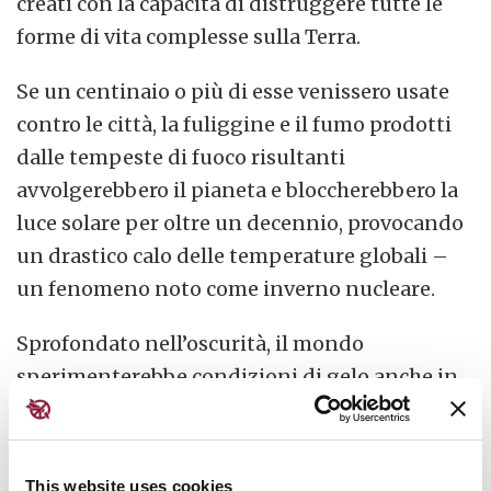
creati con la capacità di distruggere tutte le
forme di vita complesse sulla Terra.
Se un centinaio o più di esse venissero usate
contro le città, la fuliggine e il fumo prodotti
dalle tempeste di fuoco risultanti
avvolgerebbero il pianeta e bloccherebbero la
luce solare per oltre un decennio, provocando
un drastico calo delle temperature globali –
un fenomeno noto come inverno nucleare.
Sprofondato nell’oscurità, il mondo
sperimenterebbe condizioni di gelo anche in
quelle che oggi sono aree tropicali. I raccolti
verrebbero decimati e la produzione agricola
globale collasserebbe, causano
carestie
diffuse
This website uses cookies