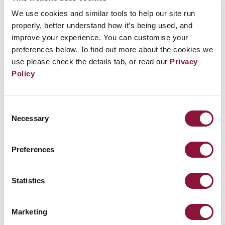
e il disfacimento delle strutture sociali.
We use cookies and similar tools to help our site run
properly, better understand how it’s being used, and
Le epidemie di malattie infettive e i conflitti
improve your experience. You can customise your
per le risorse scarse diventerebbero dilaganti.
preferences below. To find out more about the cookies we
use please check the details tab, or read our
Privacy
Le persone malnutrite correrebbero il rischio
Policy
maggiore di morire.
Perfino una cosiddetta guerra nucleare
Consent
“limitata” – che coinvolgesse una piccola
Necessary
Selection
frazione dell’arsenale nucleare globale –
metterebbe gran parte della popolazione
Preferences
mondiale a rischio di fame.
Statistics
Un simile conflitto impoverirebbe gravemente
lo strato di ozono, provocando un forte
Marketing
aumento di alcuni tumori e una devastante