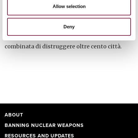
Allow selection
Un singolo sottomarino dotato di armi
nucleari può trasportare una dozzina o più di
Deny
missili balistici, ciascuno equipaggiato con
diverse testate nucleari, con una capacità
combinata di distruggere oltre cento città.
ABOUT
BANNING NUCLEAR WEAPONS
RESOURCES AND UPDATES