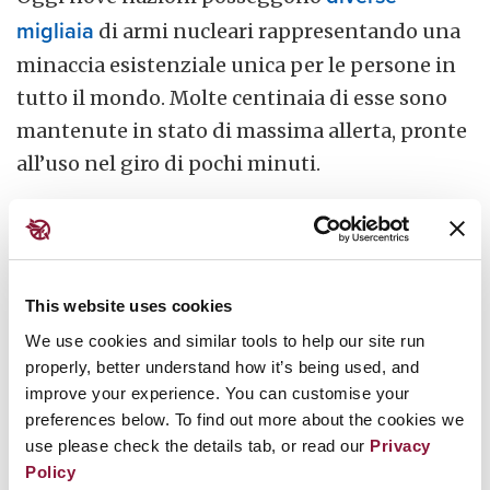
migliaia
di armi nucleari rappresentando una
minaccia esistenziale unica per le persone in
tutto il mondo. Molte centinaia di esse sono
mantenute in stato di massima allerta, pronte
all’uso nel giro di pochi minuti.
Si trovano in silos missilistici, a bordo di
velivoli e su sottomarini che pattugliano
costantemente gli oceani. Alcuni possono
This website uses cookies
viaggiare per migliaia di chilometri,
We use cookies and similar tools to help our site run
attraversando continenti, per raggiungere i
properly, better understand how it’s being used, and
improve your experience. You can customise your
loro obiettivi.
preferences below. To find out more about the cookies we
use please check the details tab, or read our
Privacy
Dato concreto:
le nove nazioni dotate di armi
Policy
nucleari possiedono attualmente circa