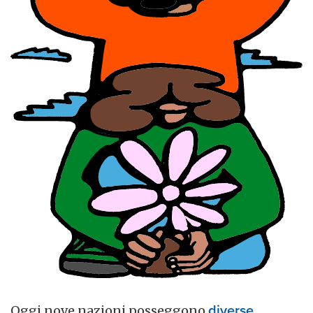
Oggi nove nazioni posseggono
diverse