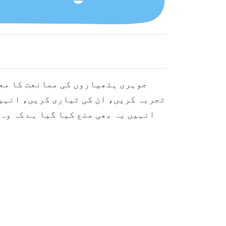
جوہری ہتھیاروں کی ممانعت کا معا
تجربہ کریں، ان کی تیاری کریں، انہی
انہیں یہ بھی منع کیا گیا ہے کہ وہ