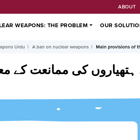
ABOUT
LEAR WEAPONS: THE PROBLEM
OUR SOLUTIO
eapons Urdu
A ban on nuclear weapons
Main provisions of 
تھیاروں کی ممانعت کے مع