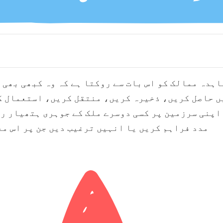
ہدہ ممالک کو اس بات سے روکتا ہے کہ وہ کبھی بھی 
ں حاصل کریں، ذخیرہ کریں، منتقل کریں، استعمال ک
 اپنی سرزمین پر کسی دوسرے ملک کے جوہری ہتھیار ر
مدد فراہم کریں یا انہیں ترغیب دیں جن پر اس مع