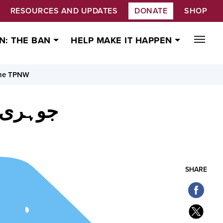
RESOURCES AND UPDATES
DONATE
SHOP
N: THE BAN
HELP MAKE IT HAPPEN
the TPNW
جوہری ہ
SHARE