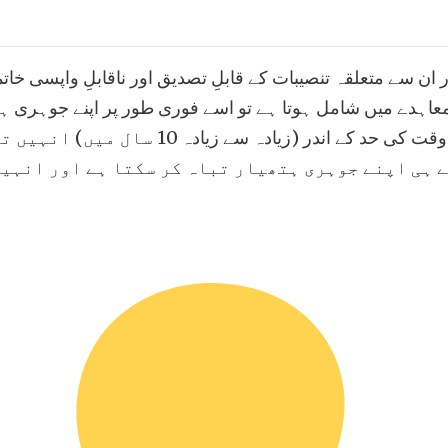
ن سے متعلقہ تنصیبات کے قابلِ تصدیق اور ناقابلِ واپسی خاتم
عاہدے میں شامل ہوتا ہے تو اسے فوری طور پر اپنے جوہری ہتھ
طے شدہ، مذاکرات کے ذریعے مقرر کردہ وقت ک
 ہی اپنے جوہری ہتھیار تباہ کر سکتا ہے اور انہیں