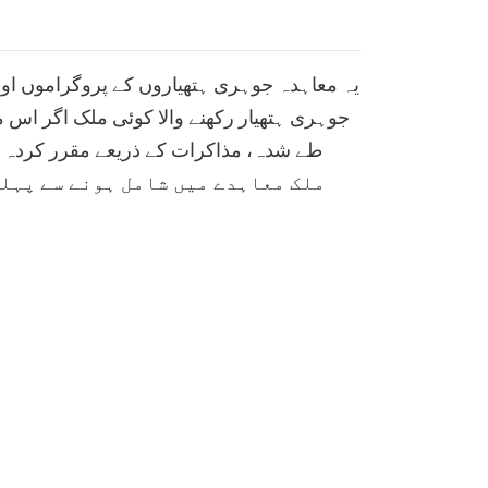
یہ معاہدہ جوہری ہتھیاروں کے پروگراموں اور ا
جوہری ہتھیار رکھنے والا کوئی ملک اگر اس م
ملک معاہدے میں شامل ہونے سے پہلے