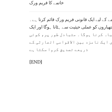
خاتمے کا فریم ورک
ے کے لیے ایک قانونی فریم ورک قائم کرتا ہے۔
یاروں کو عملی حیثیت سے ہٹانا ہوگا اور ایک
ی حد کے اندر (زیادہ سے زیادہ 10 سال میں) انہیں تباہ کرنا ہوگا۔ متبادل طور پر، کوئی
 ایک نامزد بین الاقوامی اتھارٹی کے
ذریعے تصدیق کروا سکتا ہے
[END]