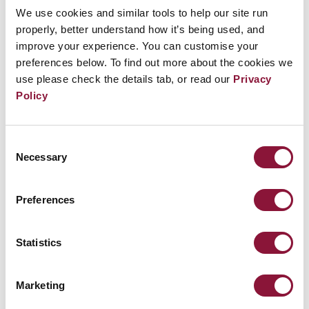
We use cookies and similar tools to help our site run
properly, better understand how it’s being used, and
Cadre pour l’élimination
improve your experience. You can customise your
preferences below. To find out more about the cookies we
Le traité établit un cadre juridique pour
use please check the details tab, or read our
Privacy
Policy
l’élimination vérifiable et irréversible des
programmes d’armes nucléaires et des
installations associées. Un État doté d’armes
Consent
Necessary
nucléaires qui y adhère doit immédiatement
Selection
mettre fin à l’état opérationnel de ses armes
Preferences
nucléaires et les détruire conformément à un
plan négocié et assorti d’un calendrier précis,
dans un délai maximal de dix ans. Un État
Statistics
peut également détruire ses armes nucléaires
avant d’adhérer au traité et faire vérifier cette
Marketing
destruction par une autorité internationale