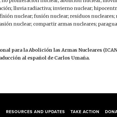
 no proliferación nuclear; abolición nuclear; movim
ción; lluvia radiactiva; invierno nuclear; hipocentr
fisión nuclear; fusión nuclear; residuos nucleares
uasión nuclear; compartir armas nucleares; paragu
onal para la Abolición las Armas Nucleares (ICAN
Traducción al español de Carlos Umaña.
S
RESOURCES AND UPDATES
TAKE ACTION
DONA