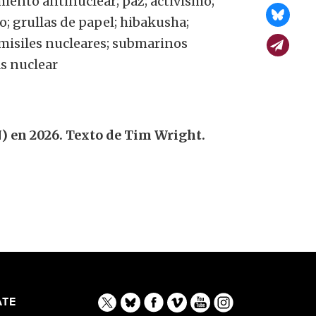
iento antinuclear; paz; activismo;
o; grullas de papel; hibakusha;
; misiles nucleares; submarinos
as nuclear
) en 2026. Texto de Tim Wright.
TE