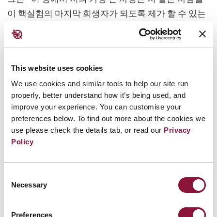
이 핵실험의 마지막 희생자가 되도록 제가 할 수 있는
모든 일을 하는 것입니다”라고 말했다. 이어 “지구 어
느 곳에서도 이러한 일이 되풀이되는 것을 원하지 않
습니다. (중략) 우리의 하늘이 깨끗하고, 우리의 아이
This website uses cookies
들은 건강하기를 바랍니다!”라고 말했다.
We use cookies and similar tools to help our site run
1949년부터 1989년까지 소련은 세미팔란틴스크에서
properly, better understand how it’s being used, and
improve your experience. You can customise your
450회가 넘는 핵폭발 실험을 했으며, 이는 전 세계 핵
preferences below. To find out more about the cookies we
실험의 4분의 1에 해당한다.
use please check the details tab, or read our
Privacy
Policy
Consent
Necessary
Selection
Preferences