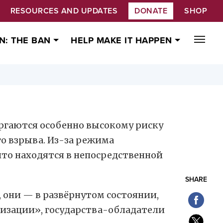
RESOURCES AND UPDATES
DONATE
SHOP
N: THE BAN
HELP MAKE IT HAPPEN
ргаются особенно высокому риску
го взрыва. Из-за режима
что находятся в непосредственной
SHARE
 они — в развёрнутом состоянии,
низации», государства-обладатели