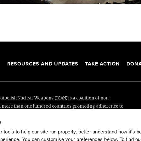
S
RESOURCES AND UPDATES
TAKE ACTION
DONA
Abolish Nuclear Weapons (ICAN) is a coalition of non-
n more than one hundred countries promoting adherence to
ed Nations Treaty on the Prohibition of Nuclear Weapons.
s
e thanks to the generous support of New Zealand and Swiss
tools to help our site run properly, better understand how it’s b
perience. You can customise your preferences below. To find ou