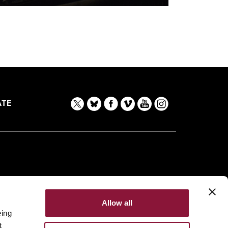
TE
Allow all
eing
t