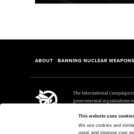
ABOUT
BANNING NUCLEAR WEAPON
The International Campaign to 
governmental organisations i
and implementation of the Unit
This website uses cookie
This website was made possibl
Loterie Romande.
We use cookies and similar 
used, and improve your ex