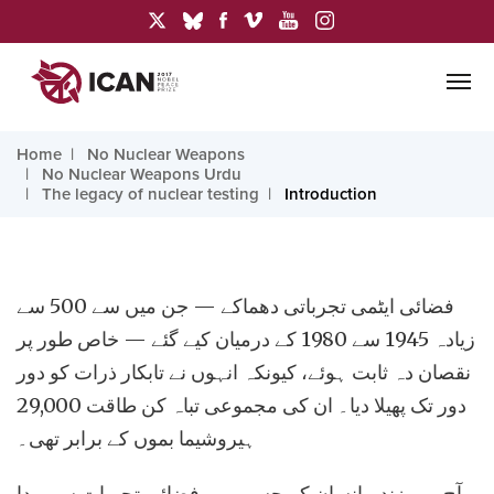
Home
No Nuclear Weapons
No Nuclear Weapons Urdu
The legacy of nuclear testing
Introduction
فضائی ایٹمی تجرباتی دھماکے — جن میں سے 500 سے
زیادہ 1945 سے 1980 کے درمیان کیے گئے — خاص طور پر
نقصان دہ ثابت ہوئے، کیونکہ انہوں نے تابکار ذرات کو دور
دور تک پھیلا دیا۔ ان کی مجموعی تباہ کن طاقت 29,000
ہیروشیما بموں کے برابر تھی۔
آج، ہر زندہ انسان کے جسم میں فضائی تجربات سے پیدا