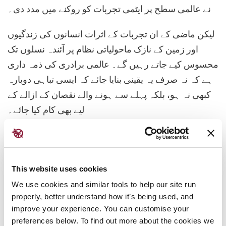
نے عالمی سطح پر ایٹمی تجربات کو روکنے میں مدد دی۔
لیکن ماضی کے ان تجربات کے اثرات انسانوں کی زندگیوں
اور زمین کے نازک ماحولیاتی نظام پر آئندہ نسلوں تک
محسوس کیے جاتے رہیں گے۔ عالمی برادری کی ذمہ داری
ہے کہ نہ صرف یہ یقینی بنایا جائے کہ ایسی تباہی دوبارہ
کبھی نہ ہو، بلکہ پہلے سے ہونے والے نقصان کے ازالے کے
لیے بھی کام کیا جائے۔
دنیا بھر میں ایٹمی تجربات سے متاثر ہونے
والے بہت کم لوگوں کو ان کی تکلیف کا معاوضہ
ملا ہے، اور سابقہ تجرباتی مقامات کی صفائی کی
This website uses cookies
کوششیں نہایت ناکافی رہی ہیں۔ کچھ مقامات پر
We use cookies and similar tools to help our site run
خستہ حال بنیادی ڈھانچہ مزید آلودگی کے
properly, better understand how it’s being used, and
improve your experience. You can customise your
مسلسل خطرے کا باعث بنا ہوا ہے۔
preferences below. To find out more about the cookies we