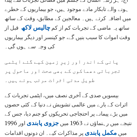
ہونے والے تابکار مادے موجود ہیں، جو بیماریوں کے خطرے
میں اضافہ کرتے ہیں۔ معالجین کے مطابق، وقت کے ساتھ
ساتھ یہ ماضی کے تجربات کم از کم
چالیس لاکھ
قبل از
وقت اموات کا سبب بنیں گے، جو کینسر اور دیگر بیماریوں
کی وجہ سے ہوں گی۔
پانی کے اندر اور زیرِ زمین کیے گئے ایٹمی
تجرباتی دھماکوں کے بھی صحت اور ماحول پر
طویل مدتی اثرات مرتب ہوئے ہیں۔
بیسویں صدی کے آخری نصف میں، ایٹمی تجربات کے
اثرات کے بارے میں عالمی تشویش نے دنیا کے کئی حصوں
میں بڑے پیمانے پر احتجاجی تحریکوں کو جنم دیا، جس کے
نتیجے میں رہنماؤں نے 1963 میں
جزوی پابندی
اور 1996
میں
مکمل پابندی
پر مذاکرات کیے۔ ان دونوں اقدامات