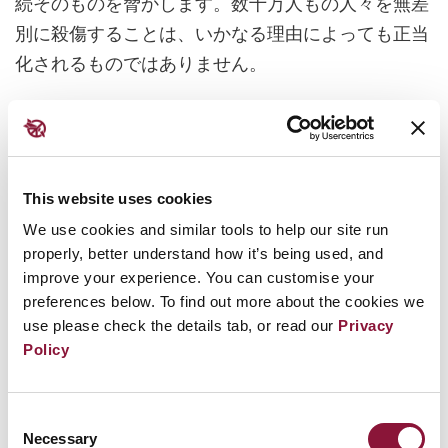
続そのものを脅かします。数十万人もの人々を無差
別に殺傷することは、いかなる理由によっても正当
化されるものではありません。
核兵器が使用されれば、国際法に違反し、最も重大
な
戦争犯罪
にあたると考えられています。このよ
うな壊滅的な影響をもつ兵器が、正当な軍事的ある
This website uses cookies
いは戦略的目的にかなうものとはいえません。
We use cookies and similar tools to help our site run
世界各地、とりわけ核保有国においても、世論調査
properly, better understand how it’s being used, and
improve your experience. You can customise your
は核廃絶への強い支持を示しています。それにもか
preferences below. To find out more about the cookies we
かわらず、核兵器の開発や増強を続ける政府のあり
use please check the details tab, or read our
Privacy
方は、市民の意思や利益と一致していないと指摘さ
Policy
れています。
Consent
これらの最も恐ろしい兵器がなくなることで、世界
Necessary
Selection