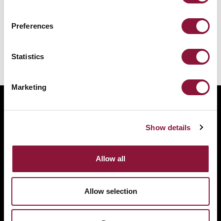
のすべての人々が恩恵を受けることにつながりま
す。
Preferences
Statistics
Marketing
ABOUT
BANNING NUCLEAR WEAPONS
Show details
RESOURCES AND UPDATES
TAKE ACTION
Allow all
DONATE
Allow selection