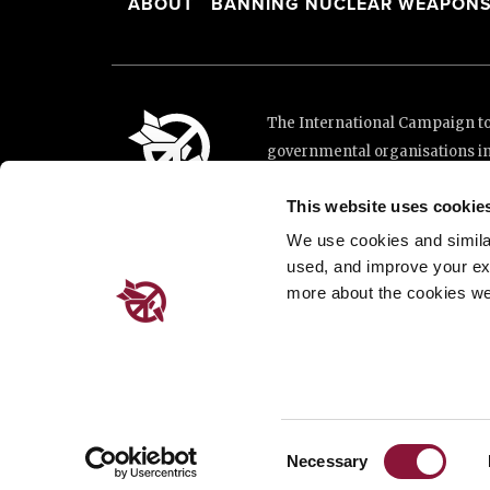
ABOUT
BANNING NUCLEAR WEAPON
The International Campaign to 
governmental organisations i
and implementation of the Unit
This website uses cookie
This website was made possibl
Loterie Romande.
We use cookies and similar 
used, and improve your ex
more about the cookies we
Place de Cornavin 2, 1201 G
Email:
info@icanw.org
General inquiries: +41 22 7
Privacy Policy
Consent
Necessary
Selection