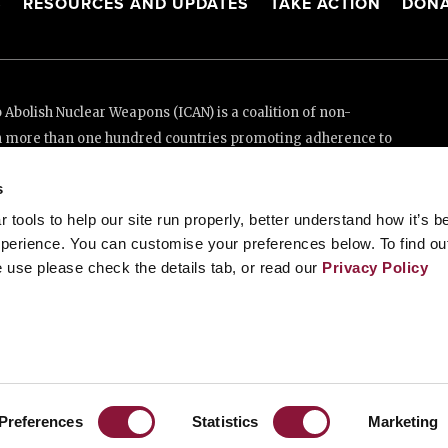
S
RESOURCES AND UPDATES
TAKE ACTION
DONA
Abolish Nuclear Weapons (ICAN) is a coalition of non-
n more than one hundred countries promoting adherence to
ed Nations Treaty on the Prohibition of Nuclear Weapons.
s
e thanks to the generous support of New Zealand and Swiss
tools to help our site run properly, better understand how it’s b
perience. You can customise your preferences below. To find ou
 use please check the details tab, or read our
Privacy Policy
enève, Switzerland
88 20 63 (Geneva)
Preferences
Statistics
Marketing