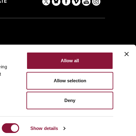
TE
Allow all
eing
t
Allow selection
Deny
Made with
NationBuilder
Built by
Tectonica
Show details