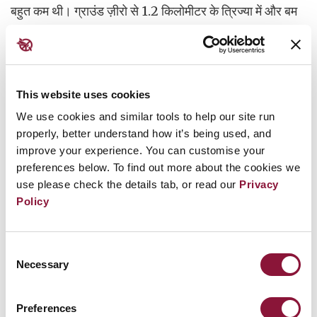
बहुत कम थी। ग्राउंड ज़ीरो से 1.2 किलोमीटर के त्रिज्या में और बम
के प्रभावों से असुरक्षित लगभग हर व्यक्ति तुरंत या कुछ हफ्तों के भीतर
मर गया था।
अवकेंद्र पर जमीन का तापमान 3,000 से 4,000 डिग्री सेल्सियस
This website uses cookies
तक पहुंच गया था, जिससे 3.5 किलोमीटर दूर तक के लोग झुलस गए
We use cookies and similar tools to help our site run
थे। शक्तिशाली प्रघाती तरंगों ने २ किलोमीटर के भीतर अधिकांश
properly, better understand how it’s being used, and
लकड़ी की संरचनाओं को नष्ट कर दिया था।
improve your experience. You can customise your
preferences below. To find out more about the cookies we
use please check the details tab, or read our
Privacy
1 किलोमीटर की दूरी पर भी, लोगों को आयनकारी विकिरण की इतनी
Policy
अधिक मात्रा मिली कि तीव्र विकिरण विषाक्तता से उनकी मृत्यु हो
गई। बहुत दूर रहने वाले कई लोग भी विकिरण के संपर्क में आने के
विलंबित प्रभावों से मर गए।
Consent
Necessary
Selection
Preferences