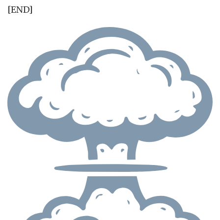
[END]