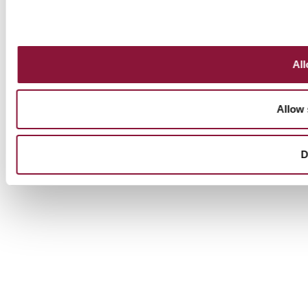
All
Allow 
D