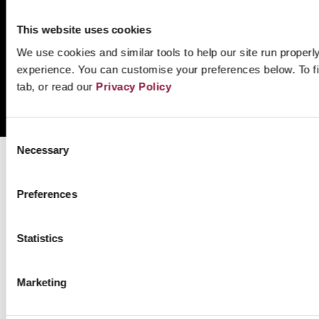
Email:
info@icanw.org
General inquiries: +41 22 788 20 63 (Geneva)
This website uses cookies
We use cookies and similar tools to help our site run properl
Privacy Policy
experience. You can customise your preferences below. To fi
NationBuilder
Made with
tab, or read our
Privacy Policy
Tectonica
Built by
Consent
Necessary
Selection
Preferences
Statistics
Marketing