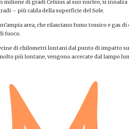
n milione di gradi Celsius al suo nucleo, si innalza
adi – più calda della superficie del Sole.
un’ampia area, che rilasciano fumo tossico e gas di
i fuoco.
ecine di chilometri lontani dal punto di impatto s
 molto più lontane, vengono accecate dal lampo lu