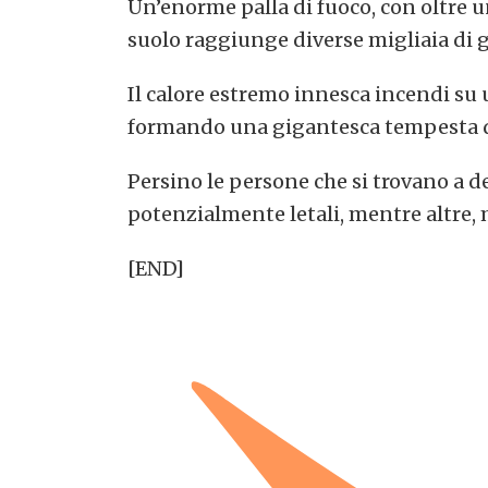
Un’enorme palla di fuoco, con oltre u
suolo raggiunge diverse migliaia di gr
Il calore estremo innesca incendi su 
formando una gigantesca tempesta d
Persino le persone che si trovano a d
potenzialmente letali, mentre altre,
[END]