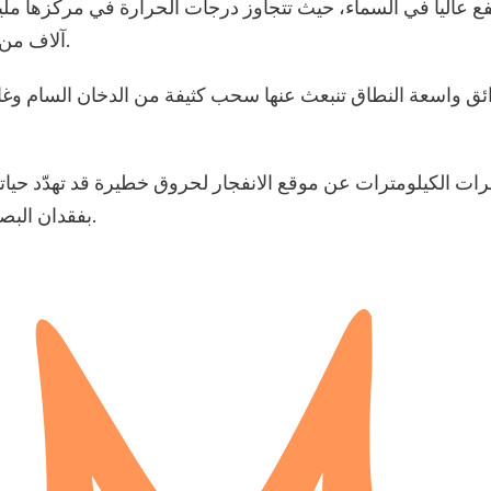
فع عالياً في السماء، حيث تتجاوز درجات الحرارة في مركزها مل
آلاف من الدرجات، متجاوزة بذلك حرارة سطح الشمس.
واسعة النطاق تنبعث عنها سحب كثيفة من الدخان السام وغازات 
ت الكيلومترات عن موقع الانفجار لحروق خطيرة قد تهدّد حياته
بفقدان البصر المؤقت أو الدائم نتيجة شدة الوميض الضوئي.