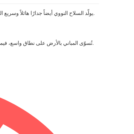
يولّد السلاح النووي أيضاً جدارًا هائلاً وسريع الحركة من الهواء عالي الضغط يُعرف بموجة الصدمة، والتي تمتدّ إلى الخارج لمسافات تصل إلى عدة كيلومترات.
تُسوّى المباني بالأرض على نطاق واسع، فيما يُسحق العديد من الأشخاص حتى الموت، وتتحول الأجسام المتناثرة إلى مقذوفات تنطلق في الهواء كالصواريخ.