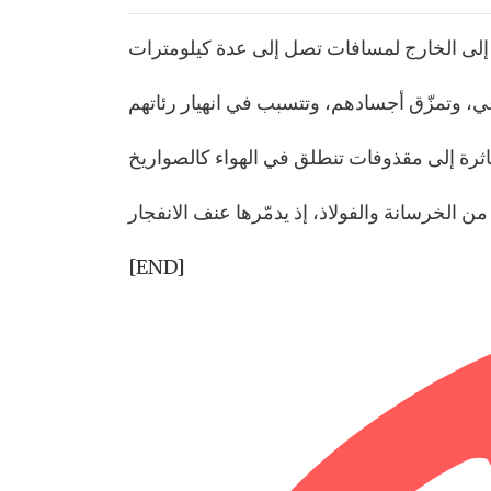
[END]