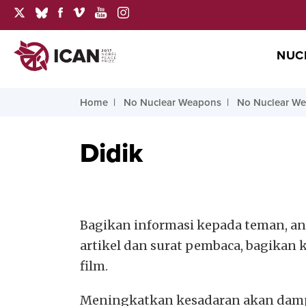
NUC
Home
No Nuclear Weapons
No Nuclear We
Didik
Bagikan informasi kepada teman, an
artikel dan surat pembaca, bagikan 
film.
Meningkatkan kesadaran akan dampa