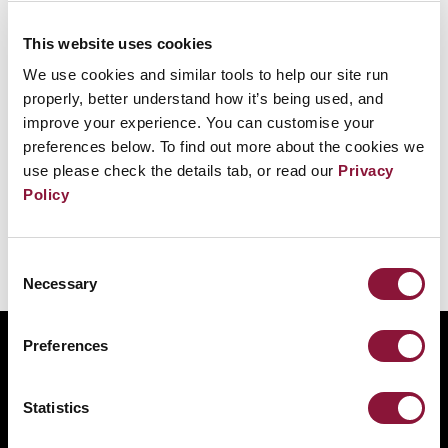
(ICAN), תוכלו לעזור לשנות את המצב הזה.
This website uses cookies
ICAN היא הקול המוביל בחברה האזרחית בנושא פירוק
We use cookies and similar tools to help our site run
הנשק הגרעיני ברחבי העולם, עם רקורד מוכח של הסברה
properly, better understand how it’s being used, and
.
פרס נובל לשלום
אפקטיבית, שקיבלה הכרה ב-2017, עם
improve your experience. You can customise your
בתמיכתכם נוכל להוביל את הקמפיין עד למיצוי, ולהגיע לאפס
preferences below. To find out more about the cookies we
use please check the details tab, or read our
Privacy
כלי נשק גרעיניים.
Policy
Consent
Necessary
Selection
Preferences
ABOUT
BANNING NUCLEAR WEAPONS
Statistics
RESOURCES AND UPDATES