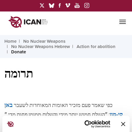
Home
No Nuclear Weapons
No Nuclear Weapons Hebrew
Action for abolition
Donate
תרומה
כפי שאמר פעם מזכיר האומות המאוחדות לשעבר
באן
קי-מון
: "העולם חמוש יותר מידי והשלום ממומן פחות מדי."
על ידי
תרומה
לקמפיין הבינלאומי לביטול הנשק הגרעיני