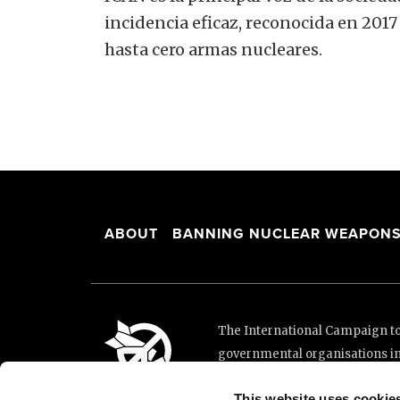
incidencia eficaz, reconocida en 2017
hasta cero armas nucleares.
ABOUT
BANNING NUCLEAR WEAPON
The International Campaign to 
governmental organisations i
and implementation of the Unit
This website uses cookie