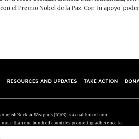
 con el Premio Nobel de la Paz. Con tu apoyo, podem
S
RESOURCES AND UPDATES
TAKE ACTION
DONA
Abolish Nuclear Weapons (ICAN) is a coalition of non-
n more than one hundred countries promoting adherence to
ed Nations Treaty on the Prohibition of Nuclear Weapons.
s