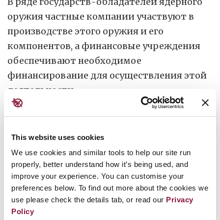
В ряде государств-обладателей ядерного
оружия частные компании участвуют в
производстве этого оружия и его
компонентов, а финансовые учреждения
обеспечивают необходимое
финансирование для осуществления этой
деятельности.
Отказ от инвестиций в индустрию
ядерного оружия является конкретным
This website uses cookies
вкладом, который финансовые
We use cookies and similar tools to help our site run
учреждения могут внести в дело
properly, better understand how it’s being used, and
разоружения. Сотни из них уже сделали
improve your experience. You can customise your
этот шаг, взяв на себя обязательство
preferences below. To find out more about the cookies we
use please check the details tab, or read our
Privacy
отказаться от финансирования ядерного
Policy
оружия
в соответствии с Договором о