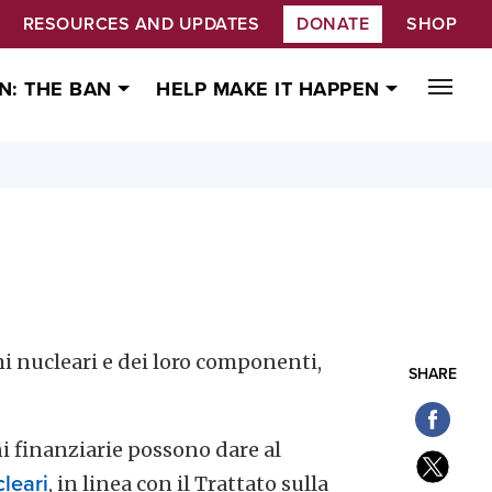
RESOURCES AND UPDATES
DONATE
SHOP
N: THE BAN
HELP MAKE IT HAPPEN
mi nucleari e dei loro componenti,
SHARE
ni finanziarie possono dare al
cleari
, in linea con il Trattato sulla