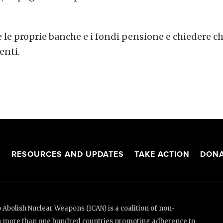
e le proprie banche e i fondi pensione e chiedere c
enti.
S
RESOURCES AND UPDATES
TAKE ACTION
DONA
Abolish Nuclear Weapons (ICAN) is a coalition of non-
n more than one hundred countries promoting adherence to