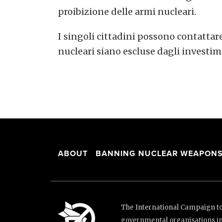
proibizione delle armi nucleari.
I singoli cittadini possono contattar
nucleari siano escluse dagli investim
ABOUT
BANNING NUCLEAR WEAPON
The International Campaign to 
governmental organisations i